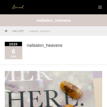
nailsalon_heavens
Home
GALLERY
nailsalon_heavens
2020
nailsalon_heavens
8
Jun