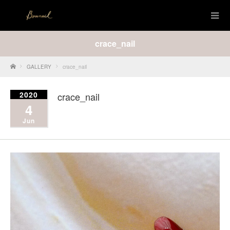
crace_nail
Home
GALLERY
crace_nail
2020
crace_nail
4
Jun