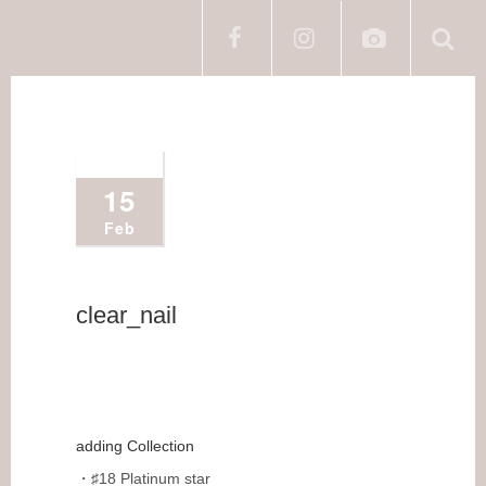
2022
15
Feb
clear_nail
adding Collection
・♯18 Platinum star