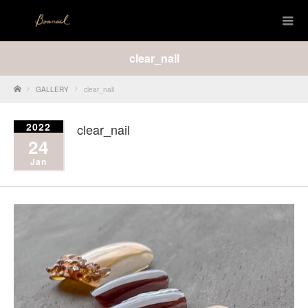
clear_nail
Home
GALLERY
clear_nail
2022
clear_nail
24
Jan