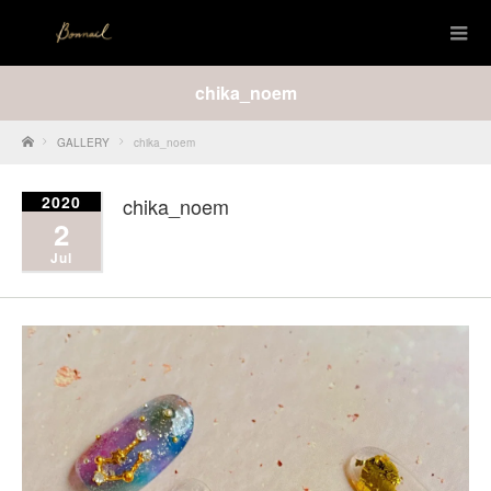
chika_noem
Home
GALLERY
chika_noem
2020
chika_noem
2
Jul